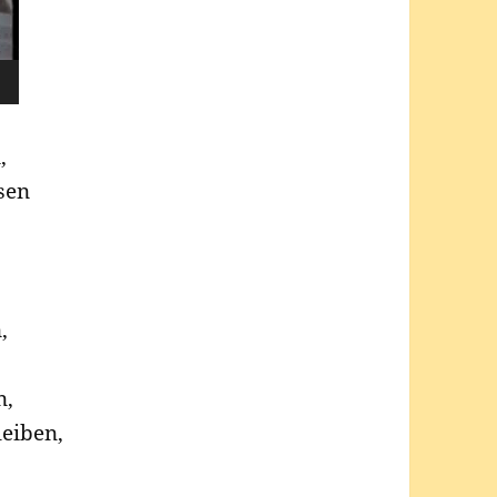
,
sen
,
n,
leiben,