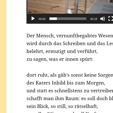
00:00
00:18
Der Mensch, ver­nunft­be­gab­tes Wesen
wird durch das Schrei­ben und das Le
belehrt, ermu­tigt und verführt,
zu sagen, was er innen spürt:
dort ruht, als gäb’s sonst kei­ne Sorgen
des Katers Inbild bis zum Morgen,
und statt es schnells­tens zu vertreibe
schafft man ihm Raum: es soll doch b
sein Blick, so still, so rätselhaft,