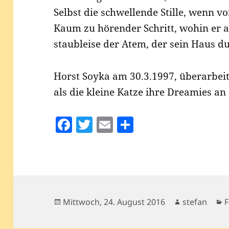
Selbst die schwel­len­de Stil­le, wenn v
Kaum zu hören­der Schritt, wohin er a
staub­lei­se der Atem, der sein Haus 
Horst Soy­ka am 30.3.1997, über­ar­bei
als die klei­ne Kat­ze ihre Dre­a­mies an
F
T
E
T
a
w
m
ei
c
itt
ai
le
e
er
l
n
b
o
Veröffentlicht
Autor
K
Mittwoch, 24. August 2016
stefan
F
am
o