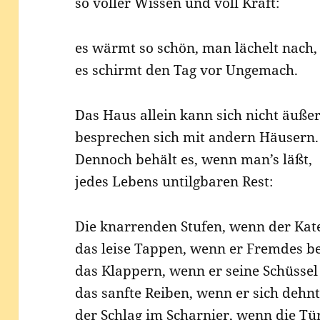
so vol­ler Wis­sen und voll Kraft:
es wärmt so schön, man lächelt nach,
es schirmt den Tag vor Ungemach.
Das Haus allein kann sich nicht äußer
bespre­chen sich mit andern Häusern.
Den­noch behält es, wenn man’s läßt,
jedes Lebens untilg­ba­ren Rest:
Die knar­ren­den Stu­fen, wenn der Kat
das lei­se Tap­pen, wenn er Frem­des be
das Klap­pern, wenn er sei­ne Schüs­sel
das sanf­te Rei­ben, wenn er sich dehnt
der Schlag im Schar­nier, wenn die Tür