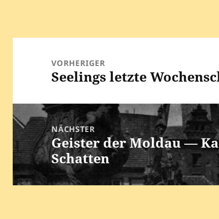
k
Beitragsnavigation
VORHERIGER
Seelings letzte Wochens
Vorheriger
Beitrag:
NÄCHSTER
Geister der Moldau — Kap
Nächster
Schatten
Beitrag: