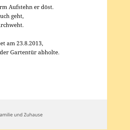
orm Auf­stehn er döst.
uch geht,
durchweht.
­tet am 23.8.2013,
 der Gar­ten­tür abholte.
ategorien
amilie und Zuhause