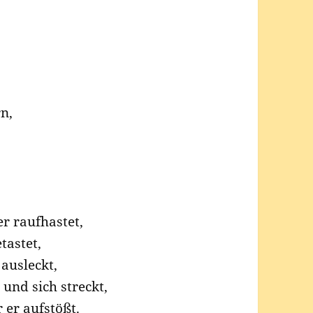
n,
er raufhastet,
tastet,
 ausleckt,
 und sich streckt,
 er aufstößt.