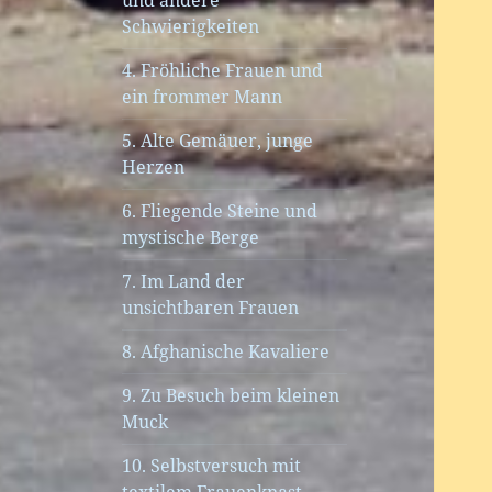
und andere
Schwierigkeiten
4. Fröhliche Frauen und
ein frommer Mann
5. Alte Gemäuer, junge
Herzen
6. Fliegende Steine und
mystische Berge
7. Im Land der
unsichtbaren Frauen
8. Afghanische Kavaliere
9. Zu Besuch beim kleinen
Muck
10. Selbstversuch mit