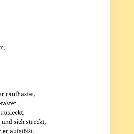
n,
er raufhastet,
tastet,
 ausleckt,
 und sich streckt,
 er aufstößt.