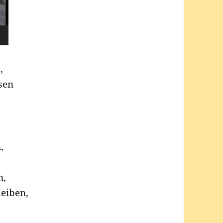
,
sen
,
n,
leiben,