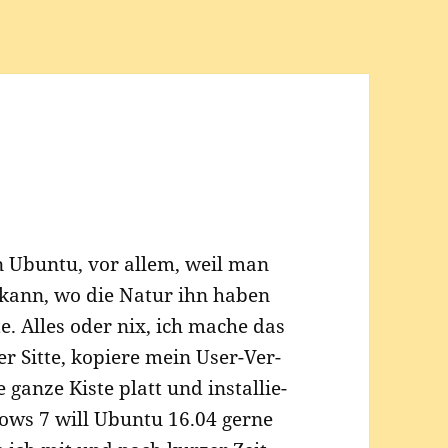
 Ubun­tu, vor allem, weil man
n kann, wo die Natur ihn haben
te. Alles oder nix, ich mache das
r Sit­te, kopie­re mein User-Ver­
 gan­ze Kis­te platt und instal­lie­
ows 7 will Ubun­tu 16.04 ger­ne