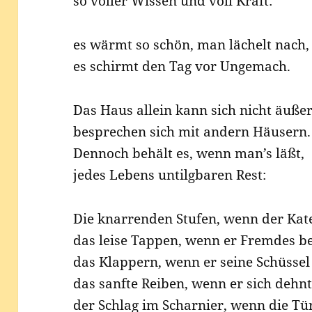
so vol­ler Wis­sen und voll Kraft:
es wärmt so schön, man lächelt nach,
es schirmt den Tag vor Ungemach.
Das Haus allein kann sich nicht äußer
bespre­chen sich mit andern Häusern.
Den­noch behält es, wenn man’s läßt,
jedes Lebens untilg­ba­ren Rest:
Die knar­ren­den Stu­fen, wenn der Kat
das lei­se Tap­pen, wenn er Frem­des be
das Klap­pern, wenn er sei­ne Schüs­sel
das sanf­te Rei­ben, wenn er sich dehnt
der Schlag im Schar­nier, wenn die Tür