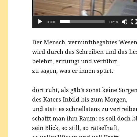
00:00
00:18
Der Mensch, ver­nunft­be­gab­tes Wesen
wird durch das Schrei­ben und das Le
belehrt, ermu­tigt und verführt,
zu sagen, was er innen spürt:
dort ruht, als gäb’s sonst kei­ne Sorgen
des Katers Inbild bis zum Morgen,
und statt es schnells­tens zu vertreibe
schafft man ihm Raum: es soll doch b
sein Blick, so still, so rätselhaft,