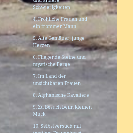
und andere
Schwierigkeiten
4. Fröhliche Frauen und
ein frommer Mann
5. Alte Gemäuer, junge
Herzen
6. Fliegende Steine und
mystische Berge
7. Im Land der
unsichtbaren Frauen
8. Afghanische Kavaliere
9. Zu Besuch beim kleinen
Muck
10. Selbstversuch mit