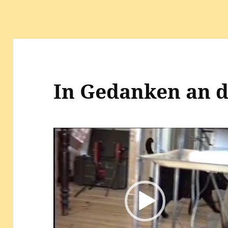
k
In Gedanken an d
Video-
Player