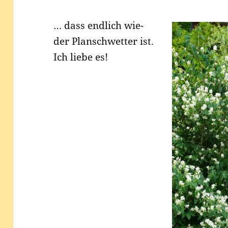
… dass end­lich wie­
der Plansch­wet­ter ist.
Ich lie­be es!