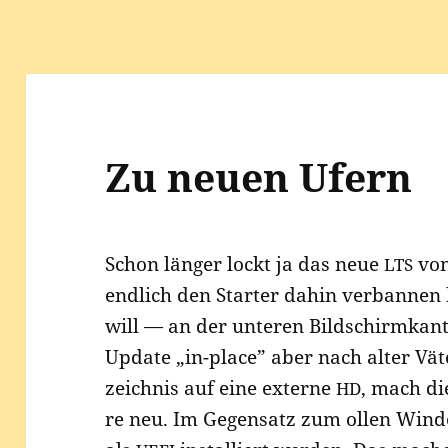
k
Zu neuen Ufern
Schon län­ger lockt ja das neue
von
LTS
end­lich den Star­ter dahin ver­ban­ne
will — an der unte­ren Bild­schirm­kan­
Update „in-place” aber nach alter Väte
zeich­nis auf eine exter­ne
, mach die
HD
re neu. Im Gegen­satz zum ollen Win­d