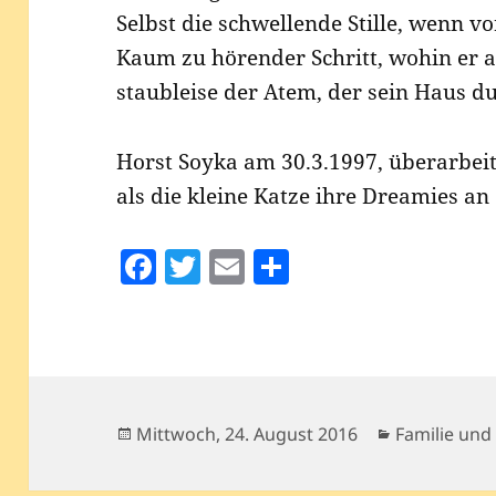
Selbst die schwel­len­de Stil­le, wenn v
Kaum zu hören­der Schritt, wohin er a
staub­lei­se der Atem, der sein Haus 
Horst Soy­ka am 30.3.1997, über­ar­bei
als die klei­ne Kat­ze ihre Dre­a­mies an
F
T
E
T
a
w
m
ei
c
itt
ai
le
e
er
l
n
b
o
Veröffentlicht
Kategorien
Mittwoch, 24. August 2016
Familie und
am
o