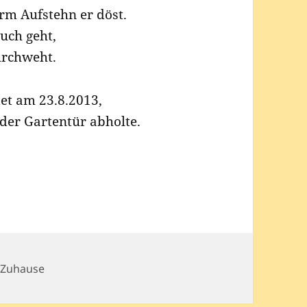
orm Auf­stehn er döst.
uch geht,
durchweht.
­tet am 23.8.2013,
 der Gar­ten­tür abholte.
 Zuhause